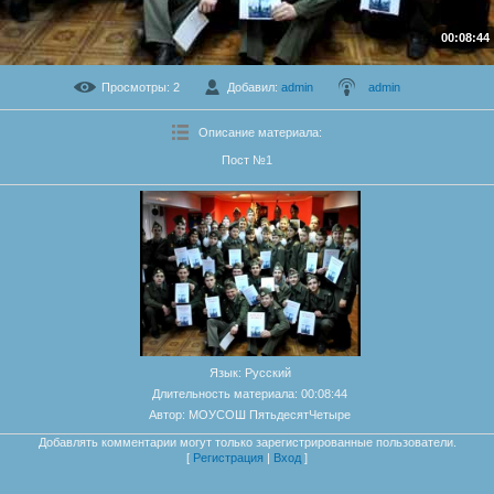
00:08:44
Просмотры
: 2
Добавил
:
admin
admin
Описание материала
:
Пост №1
Язык
: Русский
Длительность материала
: 00:08:44
Автор
: МОУСОШ ПятьдесятЧетыре
Добавлять комментарии могут только зарегистрированные пользователи.
[
Регистрация
|
Вход
]