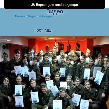
Версия для слабовидящих
Видео
Главная
»
Видео
»
Моё видео
Пост №1