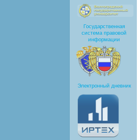
Государственная
система правовой
информации
Электронный дневник