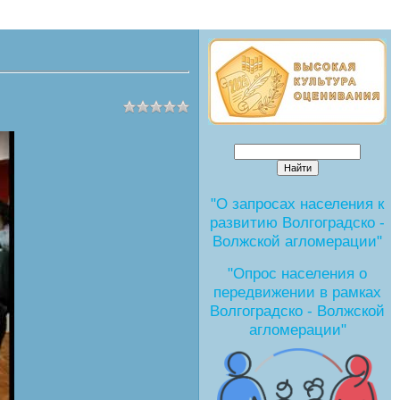
"О запросах населения к
развитию Волгоградско -
Волжской агломерации"
"Опрос населения о
передвижении в рамках
Волгоградско - Волжской
агломерации"