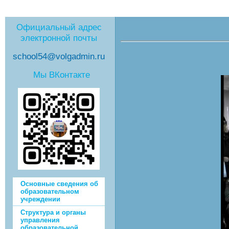
Официальный адрес
электронной почты
school54@volgadmin.ru
Мы ВКонтакте
Основные сведения об
образовательном
учреждении
Структура и органы
управления
образовательной