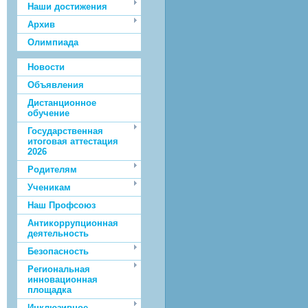
Наши достижения
Архив
Олимпиада
Новости
Объявления
Дистанционное
обучение
Государственная
итоговая аттестация
2026
Родителям
Ученикам
Наш Профсоюз
Антикоррупционная
деятельность
Безопасность
Региональная
инновационная
площадка
Инклюзивное