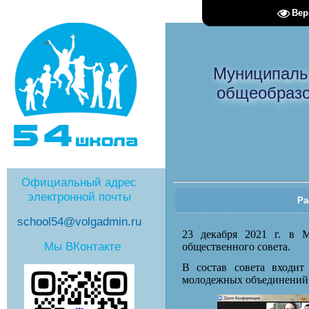
Вер
Муниципаль
общеобразо
Официальный адрес
электронной почты
Ра
school54@volgadmin.ru
23 декабря 2021 г. в М
Мы ВКонтакте
общественного совета.
В состав совета входит
молодежных объединений.