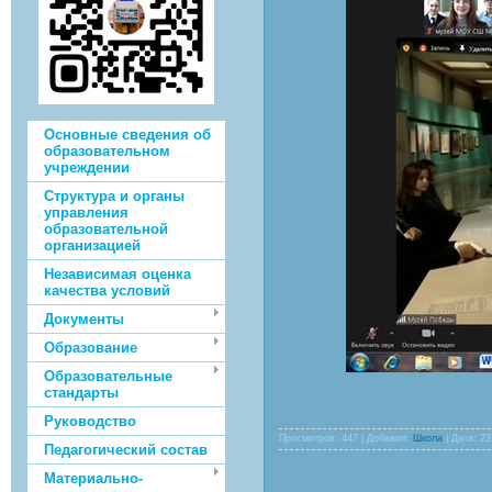
Основные сведения об
образовательном
учреждении
Структура и органы
управления
образовательной
организацией
Независимая оценка
качества условий
Документы
Образование
Образовательные
стандарты
Руководство
Просмотров: 447 | Добавил:
Школа
| Дата:
23
Педагогический состав
Материально-