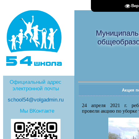
Вер
Муниципаль
общеобразо
Официальный адрес
электронной почты
Акция п
school54@volgadmin.ru
24 апреля 2021 г. реб
Мы ВКонтакте
провели акцию по уборке 