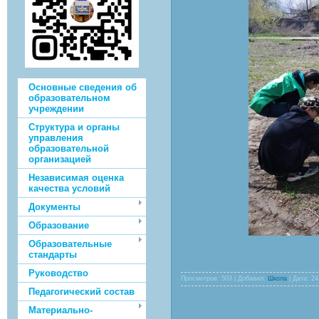
Основные сведения об
образовательном
учреждении
Структура и органы
управления
образовательной
организацией
Независимая оценка
качества условий
Документы
Образование
Образовательные
стандарты
Руководство
Просмотров: 503 | Добавил:
Школа
| Дата:
24
Педагогический состав
Материально-