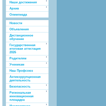
Наши достижения
Архив
Олимпиада
Новости
Объявления
Дистанционное
обучение
Государственная
итоговая аттестация
2026
Родителям
Ученикам
Наш Профсоюз
Антикоррупционная
деятельность
Безопасность
Региональная
инновационная
площадка
Инклюзивное