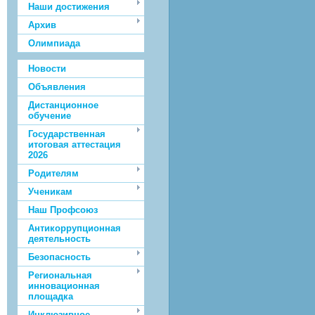
Наши достижения
Архив
Олимпиада
Новости
Объявления
Дистанционное
обучение
Государственная
итоговая аттестация
2026
Родителям
Ученикам
Наш Профсоюз
Антикоррупционная
деятельность
Безопасность
Региональная
инновационная
площадка
Инклюзивное