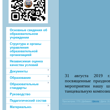
Основные сведения об
образовательном
учреждении
Структура и органы
управления
образовательной
организацией
Независимая оценка
качества условий
Документы
31 августа 2019 г
Образование
посвященные празднов
Образовательные
мероприятии нашу шк
стандарты
танцевальную компози
Руководство
Педагогический состав
Просмотров: 775 | Добавил:
Школа
| Дата:
31
Материально-