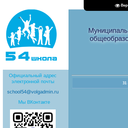
Вер
Муниципаль
общеобразо
Официальный адрес
электронной почты
31
school54@volgadmin.ru
Мы ВКонтакте