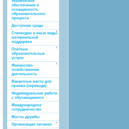
техническое
обеспечение и
оснащенность
образовательного
процесса
Доступная среда
Стипендии и иные виды
материальной
поддержки
Платные
образовательные
услуги
Финансово-
хозяйственная
деятельность
Вакантные места для
приема (перевода)
Индивидуальная работа
с обучающимися
Международное
сотрудничество
Мосты дружбы
Организация питания