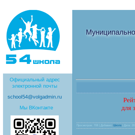
Муниципально
Официальный адрес
электронной почты
school54@volgadmin.ru
Рей
для 
Мы ВКонтакте
Просмотров: 708 | Добавил:
Школа
| Дата:
28