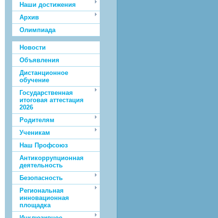
Наши достижения
Архив
Олимпиада
Новости
Объявления
Дистанционное
обучение
Государственная
итоговая аттестация
2026
Родителям
Ученикам
Наш Профсоюз
Антикоррупционная
деятельность
Безопасность
Региональная
инновационная
площадка
Инклюзивное