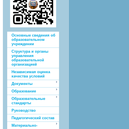
Основные сведения об
образовательном
учреждении
Структура и органы
управления
образовательной
организацией
Независимая оценка
качества условий
Документы
Образование
Образовательные
стандарты
Руководство
Педагогический состав
Материально-