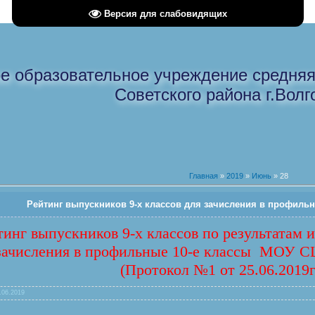
Версия для слабовидящих
е образовательное учреждение средня
Советского района г.Волг
Главная
»
2019
»
Июнь
»
28
Рейтинг выпускников 9-х классов для зачисления в профиль
тинг выпускников 9-х классов по результатам 
зачисления в профильные 10-е классы МОУ СШ
(Протокол №1 от 25.06.2019г
.06.2019