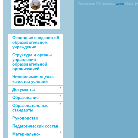
Просмотров: 773 | Добавил:
Школа
| Дата:
10
Основные сведения об
образовательном
учреждении
Структура и органы
управления
образовательной
организацией
Независимая оценка
качества условий
Документы
Образование
Образовательные
стандарты
Руководство
Педагогический состав
Материально-