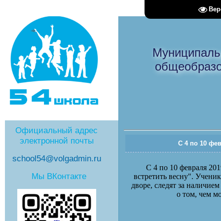
Вер
Муниципаль
общеобразо
Официальный адрес
электронной почты
С 4 по 10 фе
school54@volgadmin.ru
С 4 по 10 февраля 2
Мы ВКонтакте
встретить весну". Учени
дворе, следят за наличие
о том, чем м