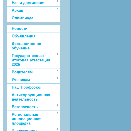
Наши достижения
Архив
Олимпиада
Новости
Объявления
Дистанционное
обучение
Государственная
итоговая аттестация
2026
Родителям
Ученикам
Наш Профсоюз
Антикоррупционная
деятельность
Безопасность
Региональная
инновационная
площадка
Инклюзивное