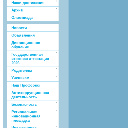
Наши достижения
Архив
Олимпиада
Новости
Объявления
Дистанционное
обучение
Государственная
итоговая аттестация
2026
Родителям
Ученикам
Наш Профсоюз
Антикоррупционная
деятельность
Безопасность
Региональная
инновационная
площадка
Инклюзивное