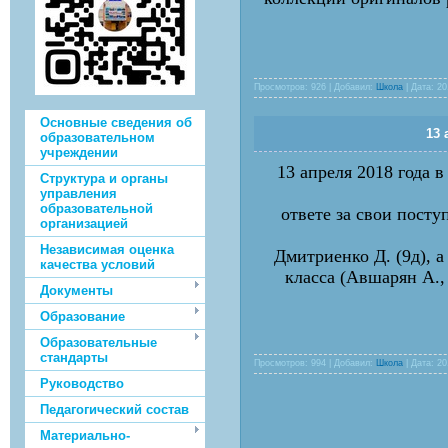
Просмотров: 926 | Добавил:
Школа
| Дата:
20
Основные сведения об
13 
образовательном
учреждении
13 апреля 2018 года 
Структура и органы
управления
образовательной
ответе за свои пост
организацией
Независимая оценка
Дмитриенко Д. (9д), а
качества условий
класса (Авшарян А.,
Документы
Образование
Образовательные
стандарты
Просмотров: 994 | Добавил:
Школа
| Дата:
20
Руководство
Педагогический состав
Материально-