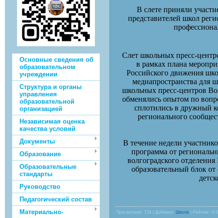
В слете приняли участи
представителей школ реги
профессиона
Слет школьных пресс-центр
Основные сведения об
в рамках плана меропри
образовательном
Российского движения шко
учреждении
медиапространства для 
Структура и органы
школьных пресс-центров Вол
управления
обменялись опытом по вопро
образовательной
сплотились в дружный к
организацией
регионального сообщес
Независимая оценка
качества условий
Документы
В течение недели участнико
программа от региональн
Образование
волгоградского отделения
Образовательные
образовательный блок о
стандарты
детск
Руководство
Педагогический состав
Материально-
Просмотров
: 724 |
Добавил
:
Школа
|
Рейтинг
:
0.0