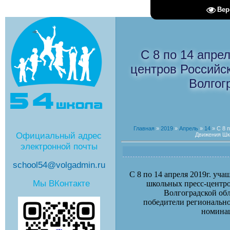
Вер
С 8 по 14 апре
центров Российс
Волгог
Главная
»
2019
»
Апрель
»
14
» С 8 
Официальный адрес
Движения Шк
электронной почты
school54@volgadmin.ru
С 8 по 14 апреля 2019г. уч
Мы ВКонтакте
школьных пресс-центр
Волгоградской обл
победители регионально
номинац