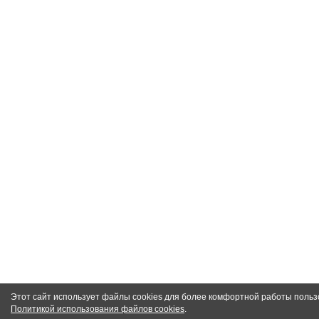
Этот сайт использует файлы cookies для более комфортной работы польз
Политикой использования файлов cookies
.