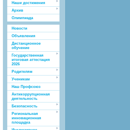
Наши достижения
Архив
Олимпиада
Новости
Объявления
Дистанционное
обучение
Государственная
итоговая аттестация
2026
Родителям
Ученикам
Наш Профсоюз
Антикоррупционная
деятельность
Безопасность
Региональная
инновационная
площадка
Инклюзивное